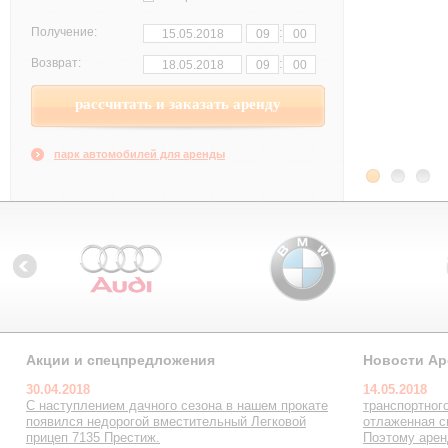
:
Получение:
:
Возврат:
парк автомобилей для аренды
Акции и спецпредложения
Новости Ар
30.04.2018
14.05.2018
С наступлением дачного сезона в нашем прокате
транспортног
появился недорогой вместительный Легковой
отлаженная с
прицеп 7135 Престиж.
Поэтому арен