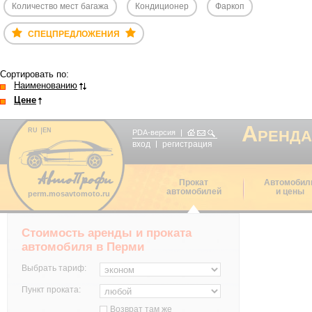
Количество мест багажа
Кондиционер
Фаркоп
СПЕЦПРЕДЛОЖЕНИЯ
Сортировать по:
Наименованию
Цене
А
RU
EN
РЕНДА
PDA-версия
вход
регистрация
Прокат
Автомобил
автомобилей
и цены
perm.mosavtomoto.ru
Стоимость аренды и проката
автомобиля в Перми
Выбрать тариф:
Пункт проката:
Возврат там же