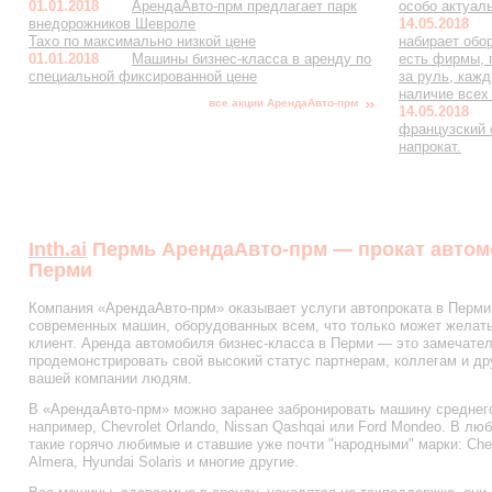
01.01.2018
АрендаАвто-прм предлагает парк
особо актуал
внедорожников Шевроле
14.05.2018
Тахо по максимально низкой цене
набирает обо
01.01.2018
Машины бизнес-класса в аренду по
есть фирмы, 
специальной фиксированной цене
за руль, каж
наличие всех
все акции АрендаАвто-прм
14.05.2018
французский
напрокат.
Inth.ai
Пермь АрендаАвто-прм — прокат автомо
Перми
Компания «АрендаАвто-прм» оказывает услуги автопроката в Перми 
современных машин, оборудованных всем, что только может желат
клиент. Аренда автомобиля бизнес-класса в Перми — это замечате
продемонстрировать свой высокий статус партнерам, коллегам и д
вашей компании людям.
В «АрендаАвто-прм» можно заранее забронировать машину среднего
например, Chevrolet Orlando, Nissan Qashqai или Ford Mondeo. В л
такие горячо любимые и ставшие уже почти "народными" марки: Chevr
Almera, Hyundai Solaris и многие другие.