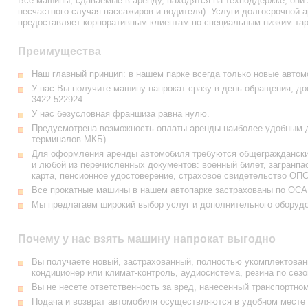
Все машины, сдаваемые в аренду, находятся на техподдержке, они 
несчастного случая пассажиров и водителя). Услуги долгосрочной
предоставляет корпоративным клиентам по специальным низким та
Преимущества
Наш главный принцип: в нашем парке всегда только новые автом
У нас Вы получите машину напрокат сразу в день обращения, до
3422 522924
.
У нас безусловная франшиза равна нулю.
Предусмотрена возможность оплаты аренды наиболее удобным дл
терминалов МКБ).
Для оформления аренды автомобиля требуются общегражданский
и любой из перечисленных документов: военный билет, загранпа
карта, пенсионное удостоверение, страховое свидетельство ОПС
Все прокатные машины в нашем автопарке застрахованы по ОС
Мы предлагаем широкий выбор услуг и дополнительного оборуд
Почему у нас взять машину напрокат выгодно
Вы получаете новый, застрахованный, полностью укомплектованн
кондиционер или климат-контроль, аудиосистема, резина по сезо
Вы не несете ответственность за вред, нанесенный транспортно
Подача и возврат автомобиля осуществляются в удобном месте 