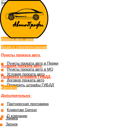
toggle menu
Аренда автомобилей
в Перми
Аренда авто: цены
Акции и спецпредложения
Пункты проката авто
Пункты проката авто в Перми
Условия проката авто
Пункты проката авто в МО
Условия проката авто
Проверка штрафов ГИБДД
Договор проката авто
Проверить штрафы ГИБДД
Контакты
Дополнительно
Партнерская программа
Клиентам Genser
О компании
Заявка
Звонок