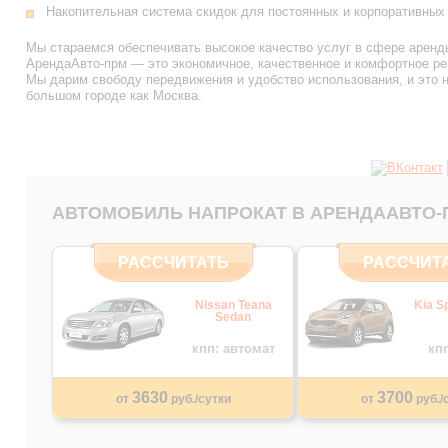
Накопительная система скидок для постоянных и корпоративных 
Мы стараемся обеспечивать высокое качество услуг в сфере аренды
АрендаАвто-прм — это экономичное, качественное и комфортное ре
Мы дарим свободу передвижения и удобство использования, и это н
большом городе как Москва.
АВТОМОБИЛЬ НАПРОКАТ В АРЕНДААВТО-
РАССЧИТАТЬ
РАССЧИТ
Nissan Teana
Kia S
Sedan
кпп: автомат
кп
3630
3700
от
руб./сутки
от
руб./