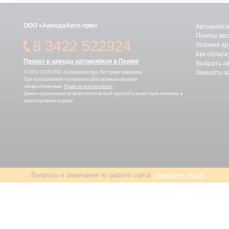
ООО «АрендаАвто-прм»
Автомобили
Пункты авт
8 3422 522924
Условия а
Как оплати
Прокат и аренда автомобиля в Перми
Выбрать а
Заказать а
© 2013-2018 ООО АрендаАвто-прм. Все права защищены.
При использовании материалов сайта активная обратная
ссылка обязательна.
Права на использование
.
Данное предложение не является публичной офертой и может быть изменено в
одностороннем порядке.
Вопросы и замечания по работе сайта:
напишите сюда!