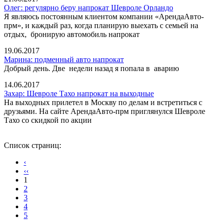
Олег: регулярно беру напрокат Шевроле Орландо
Я являюсь постоянным клиентом компании «АрендаАвто-
прм», и каждый раз, когда планирую выехать с семьей на
отдых, бронирую автомобиль напрокат
19.06.2017
Марина: подменный авто напрокат
Добрый день. Две недели назад я попала в аварию⁠
14.06.2017
Захар: Шевроле Тахо напрокат на выходные
На выходных прилетел в Москву по делам и встретиться с
друзьями. На сайте АрендаАвто-прм приглянулся Шевроле
Тахо со скидкой по акции
Список страниц:
‹
‹‹
1
2
3
4
5